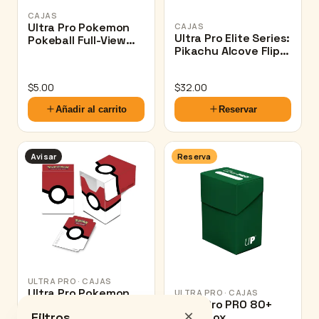
CAJAS
Ultra Pro Pokemon
CAJAS
Ultra Pro Elite Series:
Pokeball Full-View
Pikachu Alcove Flip
Deck Box
for Pokémon
$
5.00
$
32.00
Añadir al carrito
Reservar
Avisar
Reserva
ULTRA PRO · CAJAS
Ultra Pro Pokemon
ULTRA PRO · CAJAS
Ultra Pro PRO 80+
Pokeball Full-View
×
Filtros
Deck Box
Deck Box