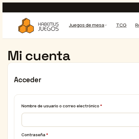
Saltar
al
contenido
Juegos de mesa
TCG
R
Mi cuenta
Acceder
Obligatorio
Nombre de usuario o correo electrónico
*
Obligatorio
Contraseña
*