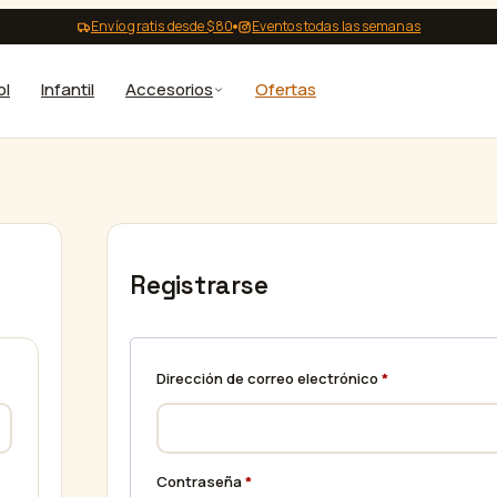
Envío gratis desde $80
Eventos todas las semanas
ol
Infantil
Accesorios
Ofertas
Registrarse
Obligatorio
Dirección de correo electrónico
*
Obligatorio
Contraseña
*