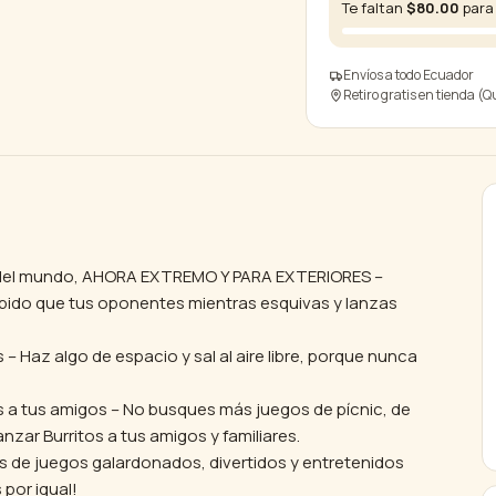
Edition
Te faltan
$
80.00
para 
(Outdoor)
cantidad
Envíos a todo Ecuador
Retiro gratis en tienda (Q
ro del mundo, AHORA EXTREMO Y PARA EXTERIORES –
pido que tus oponentes mientras esquivas y lanzas
 – Haz algo de espacio y sal al aire libre, porque nunca
 a tus amigos – No busques más juegos de pícnic, de
zar Burritos a tus amigos y familiares.
es de juegos galardonados, divertidos y entretenidos
 por igual!