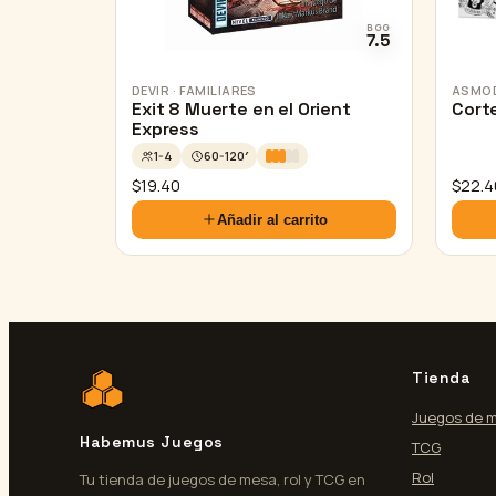
BGG
7.5
DEVIR · FAMILIARES
ASMOD
Exit 8 Muerte en el Orient
Cort
Express
1-4
60-120′
$
19.40
$
22.4
Añadir al carrito
Tienda
Juegos de 
Habemus Juegos
TCG
Rol
Tu tienda de juegos de mesa, rol y TCG en