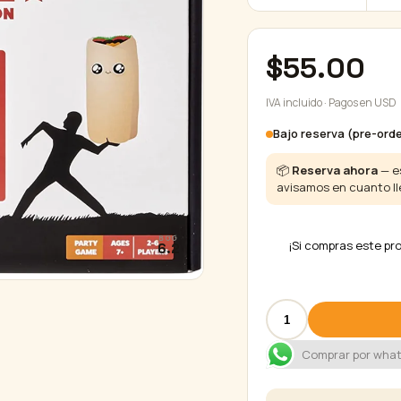
$
55.00
IVA incluido · Pagos en USD
Bajo reserva (pre-orde
📦
Reserva ahora
— es
avisamos en cuanto ll
BGG
¡Si compras este p
6.2
Throw
Throw
Burrito
Comprar por wha
–
Extreme