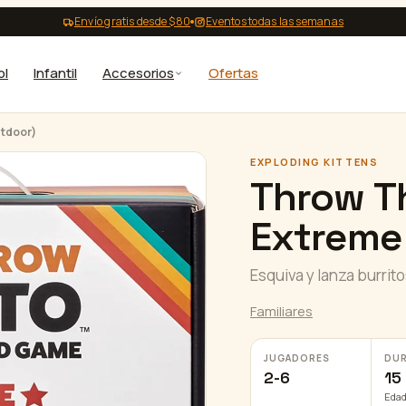
Envío gratis desde $80
Eventos todas las semanas
ol
Infantil
Accesorios
Ofertas
utdoor)
EXPLODING KITTENS
Throw Th
Extreme 
Esquiva y lanza burritos
Familiares
JUGADORES
DU
2-6
15
Edad