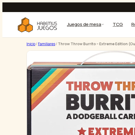
Saltar
al
contenido
Juegos de mesa
TCG
R
Inicio
/
Familiares
/
Throw Throw Burrito – Extreme Edition (O