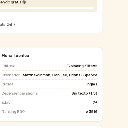
envío gratis 🐝
uito · 24h)
Ficha técnica
Editorial
Exploding Kittens
Diseñador
Matthew Inman, Elan Lee, Brian S. Spence
Idioma
Inglés
Dependencia idioma
Sin texto (1/5)
Edad
7+
Ranking BGG
#3816