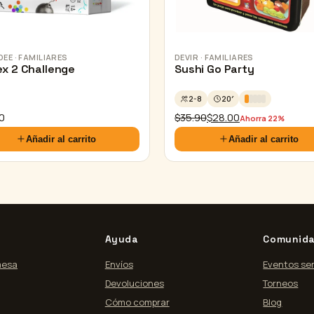
EE · FAMILIARES
DEVIR · FAMILIARES
ex 2 Challenge
Sushi Go Party
2-8
20′
El
El
0
$
35.90
$
28.00
Ahorra 22%
precio
precio
Añadir al carrito
Añadir al carrito
original
actual
era:
es:
$35.90.
$28.00.
Ayuda
Comunid
mesa
Envíos
Eventos se
Devoluciones
Torneos
Cómo comprar
Blog