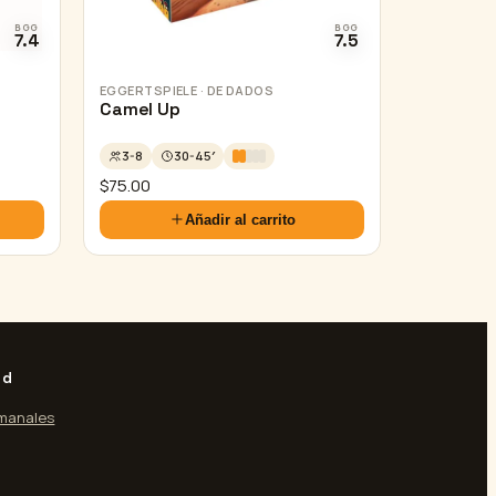
BGG
BGG
7.4
7.5
EGGERTSPIELE · DE DADOS
Camel Up
3-8
30-45′
$
75.00
Añadir al carrito
ad
manales