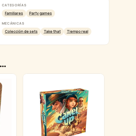
CATEGORÍAS
Familiares
Party games
MECÁNICAS
Colección de sets
Take that
Tiempo real
)…