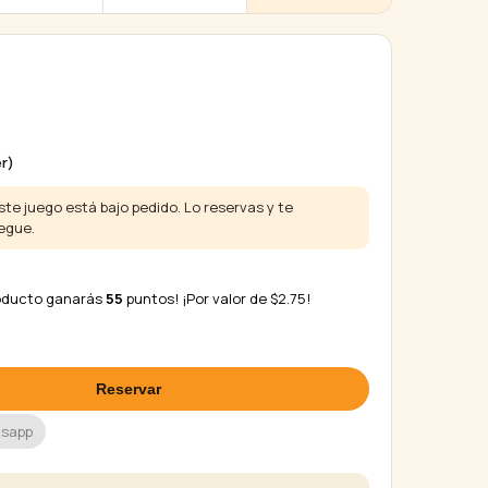
r)
te juego está bajo pedido. Lo reservas y te
egue.
roducto ganarás
55
puntos! ¡Por valor de
$
2.75
!
Reservar
tsapp