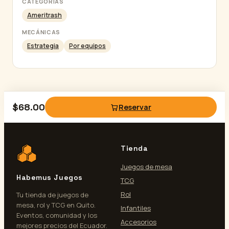
CATEGORÍAS
Ameritrash
MECÁNICAS
Estrategia
Por equipos
$
68.00
Reservar
Tienda
Juegos de mesa
Habemus Juegos
TCG
Rol
Tu tienda de juegos de
mesa, rol y TCG en Quito.
Infantiles
Eventos, comunidad y los
Accesorios
mejores precios del Ecuador.