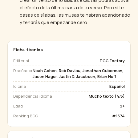
crear un verso de 10 sílabas exactas podrás activar
el efecto de la última carta de tu verso. Pero si te
pasas de sílabas, las musas te habrán abandonado
y tendrás que empezar de cero.
Ficha técnica
Editorial
TCG Factory
Diseñador
Noah Cohen, Rob Daviau, Jonathan Guberman,
Jason Hager, Justin D. Jacobson, Brian Neff
Idioma
Español
Dependencia idioma
Mucho texto (4/5)
Edad
9+
Ranking BGG
#1574