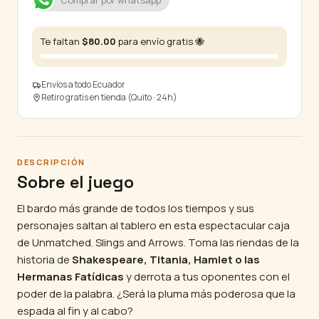
Comprar por whatsapp
Arrows
cantidad
Te faltan
$
80.00
para envío gratis 🐝
Envíos a todo Ecuador
Retiro gratis en tienda (Quito · 24h)
DESCRIPCIÓN
Sobre el juego
El bardo más grande de todos los tiempos y sus
personajes saltan al tablero en esta espectacular caja
de
Unmatched. Slings and Arrows
. Toma las riendas de la
historia de
Shakespeare, Titania, Hamlet o las
Hermanas Fatídicas
y derrota a tus oponentes con el
poder de la palabra. ¿Será la pluma más poderosa que la
espada al fin y al cabo?