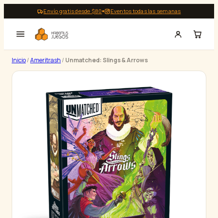
Saltar
Envío gratis desde $80
Eventos todas las semanas
al
contenido
Inicio
/
Ameritrash
/
Unmatched: Slings & Arrows