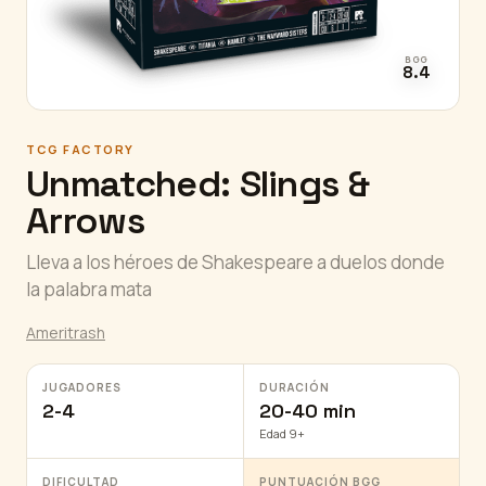
BGG
8.4
TCG FACTORY
Unmatched: Slings &
Arrows
Lleva a los héroes de Shakespeare a duelos donde
la palabra mata
Ameritrash
JUGADORES
DURACIÓN
2-4
20-40 min
Edad 9+
DIFICULTAD
PUNTUACIÓN BGG