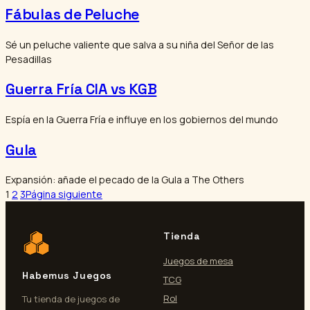
Fábulas de Peluche
Sé un peluche valiente que salva a su niña del Señor de las
Pesadillas
Guerra Fría CIA vs KGB
Espía en la Guerra Fría e influye en los gobiernos del mundo
Gula
Expansión: añade el pecado de la Gula a The Others
1
2
3
Página siguiente
Tienda
Juegos de mesa
Habemus Juegos
TCG
Rol
Tu tienda de juegos de