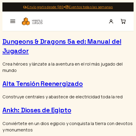
Saltar
Envío gratis desde $80
Eventos todas las semanas
al
contenido
Dungeons & Dragons 5a ed: Manual del
Jugador
Crea héroes y lánzate a la aventura en el rol más jugado del
mundo
Alta Tensión Reenergizado
Construye centrales y abastece de electricidad toda la red
Ankh: Dioses de Egipto
Conviértete en un dios egipcio y conquista la tierra con devotos
y monumentos