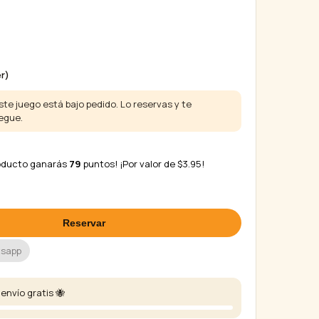
r)
te juego está bajo pedido. Lo reservas y te
egue.
roducto ganarás
79
puntos! ¡Por valor de
$
3.95
!
Reservar
tsapp
envío gratis 🐝