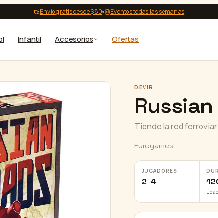
Envío gratis desde $80
Eventos todas las semanas
ol
Infantil
Accesorios
Ofertas
DEVIR
Russian 
Tiende la red ferrovia
Eurogames
JUGADORES
DU
2-4
12
Edad