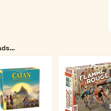
oads…