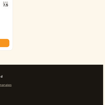
BGG
7.5
ad
manales