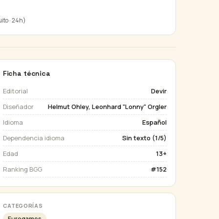
uito · 24h)
Ficha técnica
Editorial
Devir
Diseñador
Helmut Ohley, Leonhard "Lonny" Orgler
Idioma
Español
Dependencia idioma
Sin texto (1/5)
Edad
13+
Ranking BGG
#152
CATEGORÍAS
Eurogames