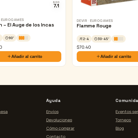
BGG
7.1
 · EUROGAMES
DEVIR · EUROGAMES
 – El Auge de los Incas
Flamme Rouge
90′
2-4
30-45′
0
$
70.40
Añadir al carrito
Añadir al carrito
Ayuda
Comunid
mesa
Envíos
Eventos se
Devoluciones
Torneos
Cómo comprar
Blog
Contacto