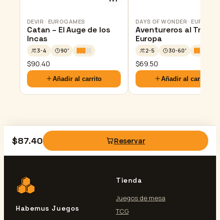
DEVIR · EUROGAMES
DAYS OF WONDER · EUROGA
Catan – El Auge de los
Aventureros al Tren
Incas
Europa
3-4
90′
2-5
30-60′
$
90.40
$
69.50
Añadir al carrito
Añadir al carrito
$
87.40
Reservar
Tienda
Juegos de mesa
Habemus Juegos
TCG