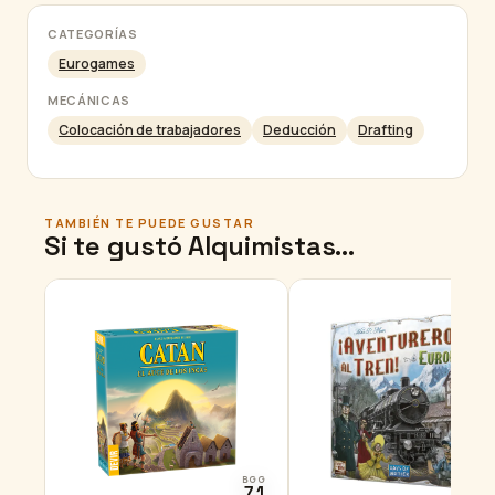
CATEGORÍAS
Eurogames
MECÁNICAS
Colocación de trabajadores
Deducción
Drafting
TAMBIÉN TE PUEDE GUSTAR
Si te gustó Alquimistas…
BGG
B
7.1
7