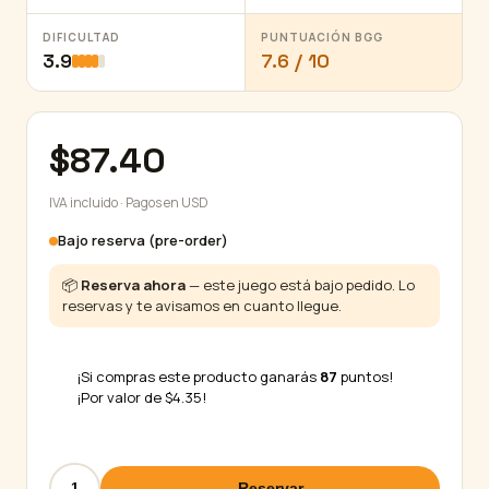
DIFICULTAD
PUNTUACIÓN BGG
3.9
7.6 / 10
$
87.40
IVA incluido · Pagos en USD
Bajo reserva (pre-order)
📦
Reserva ahora
— este juego está bajo pedido. Lo
reservas y te avisamos en cuanto llegue.
¡Si compras este producto ganarás
87
puntos!
¡Por valor de
$
4.35
!
Alquimistas
Reservar