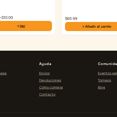
o
–
$
10.00
$
65.99
Ver
Añadir al carrito
os:
e
0
Ayuda
Comunid
mesa
Envíos
Eventos se
Devoluciones
Torneos
Cómo comprar
Blog
Contacto