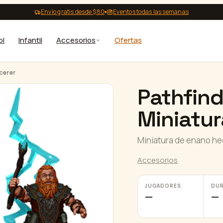
Envío gratis desde $80
Eventos todas las semanas
ol
Infantil
Accesorios
Ofertas
cerer
Pathfin
Miniatur
Miniatura de enano hec
Accesorios
JUGADORES
DU
—
—