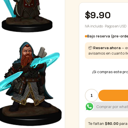
$
9.90
IVA incluido · Pagos en USD
Bajo reserva (pre-orde
📦
Reserva ahora
— es
avisamos en cuanto ll
¡Si compras este p
Pathfinder
Deep
Cuts
Comprar por wha
Miniatura
Enano
Sorcerer
Te faltan
$
80.00
para 