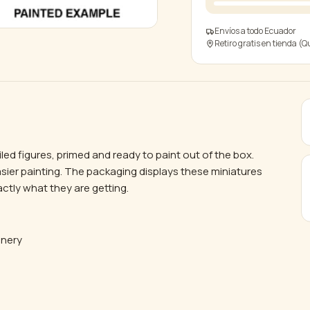
cantidad
Envíos a todo Ecuador
Retiro gratis en tienda (Q
led figures, primed and ready to paint out of the box.
sier painting. The packaging displays these miniatures
ctly what they are getting.
enery