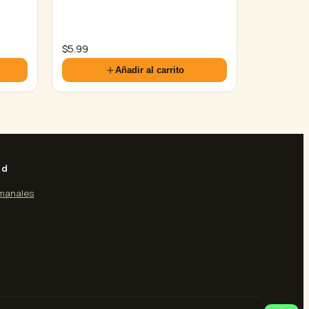
$
5.99
Añadir al carrito
ad
manales