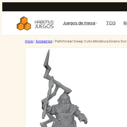
Saltar
al
contenido
Juegos de mesa
TCG
R
Inicio
/
Accesorios
/
Pathfinder Deep Cuts Miniatura Enano Sor