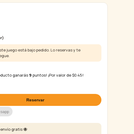
r)
te juego está bajo pedido. Lo reservas y te
egue.
roducto ganarás
9
puntos! ¡Por valor de
$
0.45
!
Reservar
tsapp
envío gratis 🐝